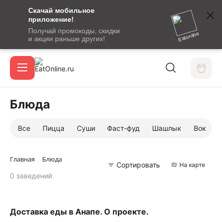
Скачай мобильное
номер
приложение!
SMS-
Получай промокоды, скидки
сообщение
Eatonline
и акции раньше других!
с
Акции
кодом
подтверждения
О сервисе
Блюда
Все
Пицца
Суши
Фаст-фуд
Шашлык
Вок
Откры
Вход / регистрация
Главная
Блюда
Сортировать
На карте
0 заведений
Доставка еды в Анапе. О проекте.