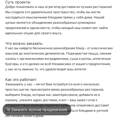
Суть проекта:
Добро пожаловать в наш агрегатор доставки из лучших ресторанов!
Мы создали это удивительное пространство, чтобы вы могли
О
насладиться изысканными блюдами прямо у себя дома. Нашей
целью является объединение разнообразных кулинарных
О
предложений в одном месте, чтобы каждый наш клиент мог найти
идеальную опцию для своего вкуса.
Что можно заказать:
У нас вы найдете бесконечное разнообразие блюд – от классических
изысков до экзотических деликатесов. Поджаристая пицца, свежие
салаты с органическими ингредиентами, суши и роллы, аппетитные
бургеры, и это далеко не всё! Независимо от вашего предпочтения,
Войти
у нас есть именно то, что удовлетворит ваш аппетит.
Как это работает:
Город
Нижний Тагил
Заказывать у нас – легко! Вам потребуется всего несколько
простых шагов: просмотрите меню разнообразных ресторанов,
выберите блюда, которые вас заинтересовали, добавьте их в
корзину, укажите адрес доставки, и вот – ваш заказ готов к
Написать в техподдержку
отправке! Наша команда надежных курьеров оперативно доставит
🚀 Заказать полное продвижение
вам ваш выбор, чтобы вы могли наслаждаться блюдами в уютной
обстановке своего дома.